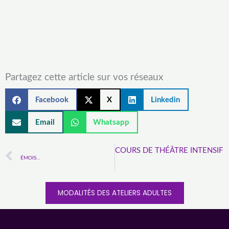
Partagez cette article sur vos réseaux
Facebook
X
Linkedin
Email
Whatsapp
S
COURS DE THÉÂTRE INTENSIF
Précédent
ÉMOIS…
MODALITÉS DES ATELIERS ADULTES